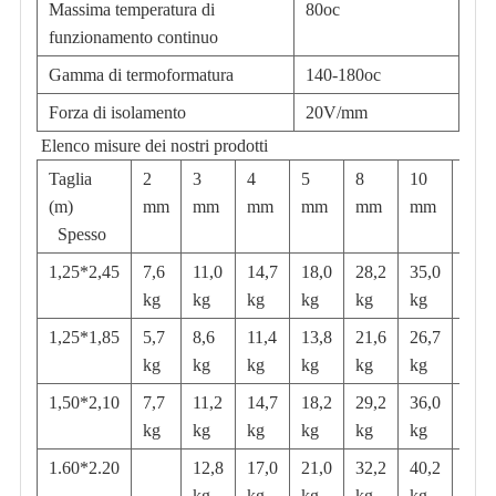
Massima temperatura di
80
o
c
funzionamento continuo
Gamma di termoformatura
140-180
o
c
Forza di isolamento
20V/mm
Elenco misure
dei nostri prodotti
Taglia
2
3
4
5
8
10
20
(m)
mm
mm
mm
mm
mm
mm
mm
Spesso
1,25*2,45
7,6
11,0
14,7
18,0
28,2
35,0
69,0
kg
kg
kg
kg
kg
kg
kg k
1,25*1,85
5,7
8,6
11,4
13,8
21,6
26,7
52,7
kg
kg
kg
kg
kg
kg
kg
1,50*2,10
7,7
11,2
14,7
18,2
29,2
36,0
70,5
kg
kg
kg
kg
kg
kg
kg
1.60*2.20
12,8
17,0
21,0
32,2
40,2
kg
kg
kg
kg
kg