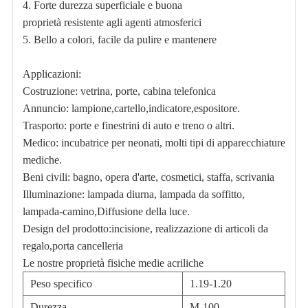
4. Forte durezza superficiale e buona
proprietà resistente agli agenti atmosferici
5. Bello a colori, facile da pulire e mantenere
Applicazioni:
Costruzione
: vetrina, porte, cabina telefonica
Annuncio
:
lampione
,
cartello
,
indicatore
,
espositore.
Trasporto
: porte e finestrini di auto e treno o altri.
Medico
: incubatrice per neonati, molti tipi di apparecchiature
mediche.
Beni civili
: bagno,
opera d'arte
, cosmetici, staffa
, scrivania
Illuminazione
: lampada diurna, lampada da soffitto,
lampada-camino,
Diffusione della luce
.
Design del prodotto
:
incisione, realizzazione di articoli da
regalo,
porta cancelleria
Le nostre proprietà fisiche medie acriliche
Peso specifico
1.19-1.20
Durezza
M-100