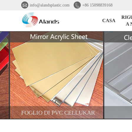


info@alandsplastic.com
+86 15098839168
RIG
CASA
A 
FOGLIO DI PVC CELLUKAR