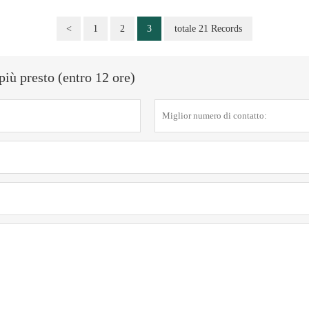
<
1
2
3
totale 21 Records
più presto (entro 12 ore)