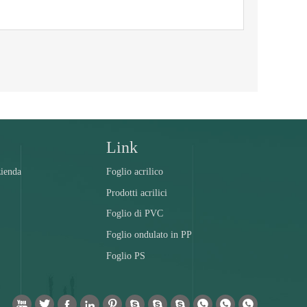
Link
zienda
Foglio acrilico
Prodotti acrilici
Foglio di PVC
Foglio ondulato in PP
Foglio PS










