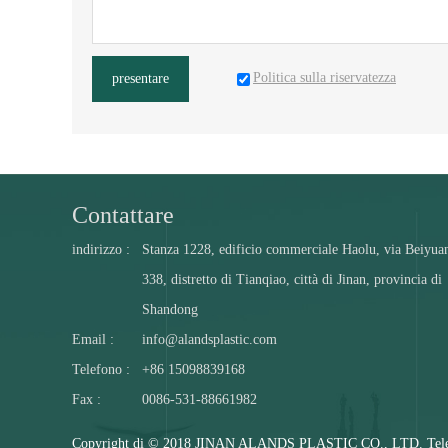
Politica sulla riservatezza
presentare
Contattare
indirizzo :
Stanza 1228, edificio commerciale Haolu, via Beiyua
338, distretto di Tianqiao, città di Jinan, provincia di
Shandong
Email :
info@alandsplastic.com
Telefono :
+86 15098839168
Fax :
0086-531-88661982
Copyright di © 2018 JINAN ALANDS PLASTIC CO., LTD. Telefo