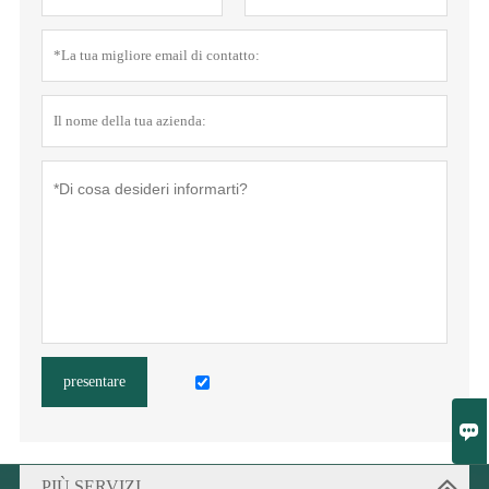
presentare

PIÙ SERVIZI