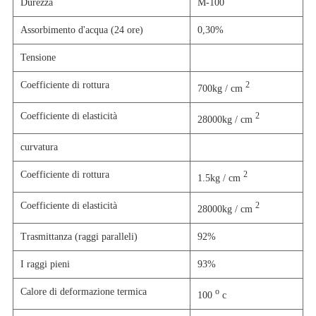
Durezza
M-100
Assorbimento d'acqua (24 ore)
0,30%
Tensione
Coefficiente di rottura
2
700kg / cm
Coefficiente di elasticità
2
28000kg / cm
curvatura
Coefficiente di rottura
2
1.5kg / cm
Coefficiente di elasticità
2
28000kg / cm
Trasmittanza (raggi paralleli)
92%
I raggi pieni
93%
Calore di deformazione termica
o
100
c