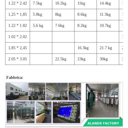
1.22 * 2.42
7.5kg
10.2kg
11kg
14.4kg
18k
1,25 * 1,85
5.8kg
8kg
8.6kg
11.3kg
13.
1.22 * 1.82
5,6
kg
7.6kg
8.2kg
10.7kg
13,
1.02 * 2.02
12.
1,85 * 2,45
16.3kg
21.7
kg
27
2.05 * 3.05
22.5kg
23kg
30kg
37.
Fabbrica: