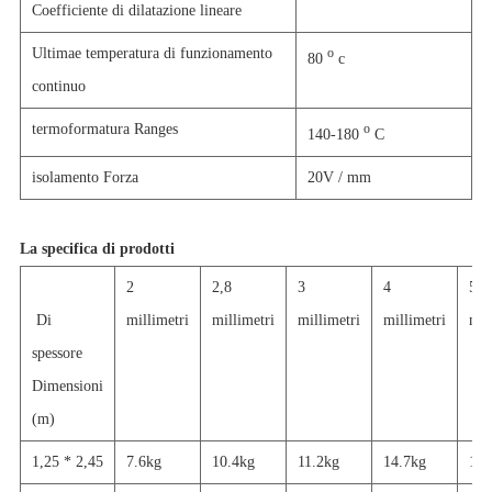
Coefficiente di dilatazione lineare
Ultimae temperatura di funzionamento
o
80
c
continuo
termoformatura Ranges
o
140-180
C
isolamento Forza
20V / mm
La specifica di prodotti
2
2,8
3
4
5
Di
millimetri
millimetri
millimetri
millimetri
mil
spessore
Dimensioni
(m)
1,25 * 2,45
7.6kg
10.4kg
11.2kg
14.7kg
18.