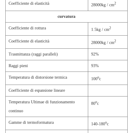
Coefficiente di elasticità
2
28000kg / cm
curvatura
Coefficiente di rottura
2
1.5kg / cm
Coefficiente di elasticità
2
28000kg / cm
Trasmittanza (raggi paralleli)
92%
Raggi pieni
93%
Temperatura di distorsione termica
o
100
c
Coefficiente di espansione lineare
Temperatura Ultimae di funzionamento
o
80
c
continuo
Gamme di termoformatura
o
140-180
c