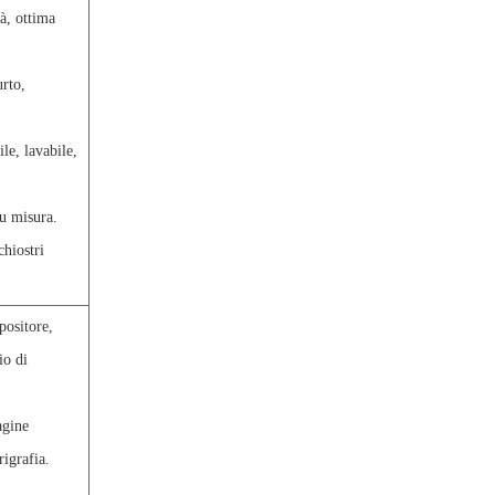
tà, ottima
urto,
le, lavabile,
su misura.
chiostri
spositore,
io di
agine
rigrafia.
,