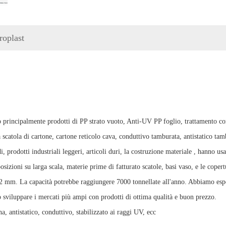
roplast
o principalmente prodotti di PP strato vuoto, Anti-UV PP foglio, trattamento co
ca scatola di cartone, cartone reticolo cava, conduttivo tamburata, antistatico ta
 prodotti industriali leggeri, articoli duri, la costruzione materiale , hanno us
osizioni su larga scala, materie prime di fatturato scatole, basi vaso, e le coper
12 mm. La capacità potrebbe raggiungere 7000 tonnellate all'anno. Abbiamo espor
 sviluppare i mercati più ampi con prodotti di ottima qualità e buon prezzo.
, antistatico, conduttivo, stabilizzato ai raggi UV, ecc