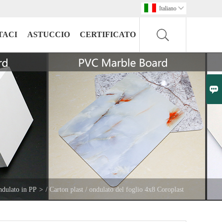
Italiano

TACI
ASTUCCIO
CERTIFICATO

ndulato in PP
>
/ Carton plast / ondulato del foglio 4x8 Coroplast