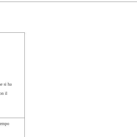
e si ha
on il
 tempo