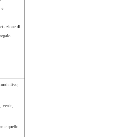
e e
gettazione di
regalo
conduttivo,
o, verde,
come quello