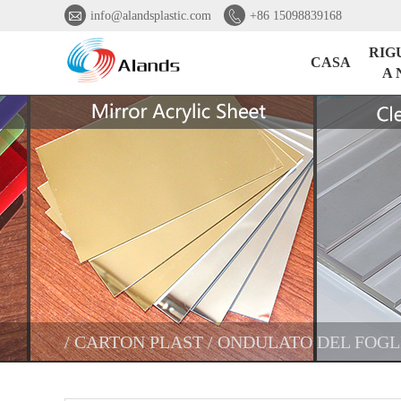


info@alandsplastic.com
+86 15098839168
RIG
CASA
A 
/ CARTON PLAST / ONDULATO DEL FOG