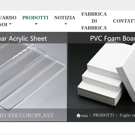
FABBRICA
UARDO
PRODOTTI
NOTIZIA
DI
CONTAT
NOI
FABBRICA
LIO 4X8 COROPLAST

>
PRODOTTI
>
Foglio o
casa