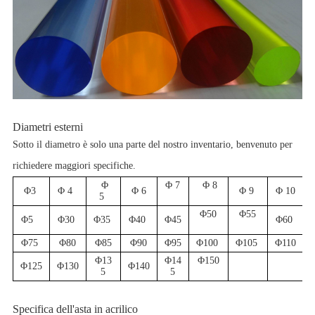
Diametri esterni
Sotto il diametro è solo una parte del nostro inventario, benvenuto per
richiedere maggiori specifiche.
Φ
Φ 7
Φ 8
Φ3
Φ 4
Φ 6
Φ 9
Φ 10
5
Φ50
Φ55
Φ5
Φ30
Φ35
Φ40
Φ45
Φ60
Φ75
Φ80
Φ85
Φ90
Φ95
Φ100
Φ105
Φ110
Φ13
Φ14
Φ150
Φ125
Φ130
Φ140
5
5
Specifica dell'asta in acrilico