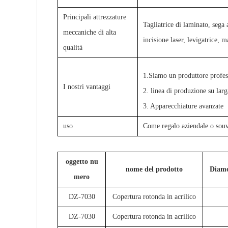
Principali attrezzature
Tagliatrice di laminato, sega 
meccaniche di alta
incisione laser, levigatrice, 
qualità
1.Siamo un produttore profess
I nostri vantaggi
2. linea di produzione su larg
3. Apparecchiature avanzate
uso
Come regalo aziendale o souv
oggetto nu
nome del prodotto
Diame
mero
DZ-7030
Copertura rotonda in acrilico
DZ-7030
Copertura rotonda in acrilico