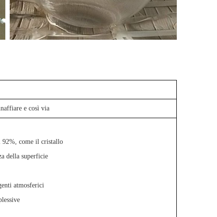
nnaffiare e così via
l 92%, come il cristallo
a della superficie
genti atmosferici
plessive