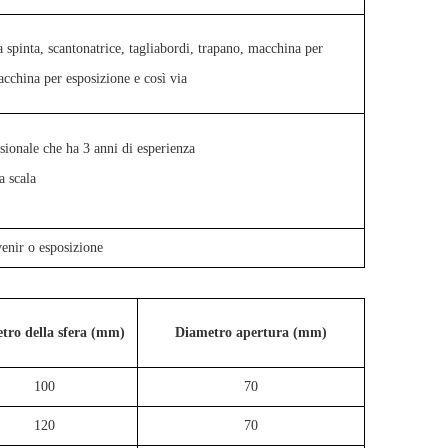
a spinta, scantonatrice, tagliabordi, trapano, macchina per
macchina per esposizione e così via
ionale che ha 3 anni di esperienza
a scala
enir o esposizione
tro della sfera (mm)
Diametro apertura (mm)
100
70
120
70