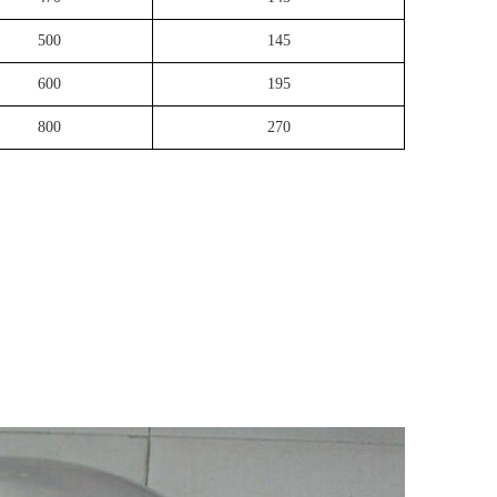
500
145
600
195
800
270