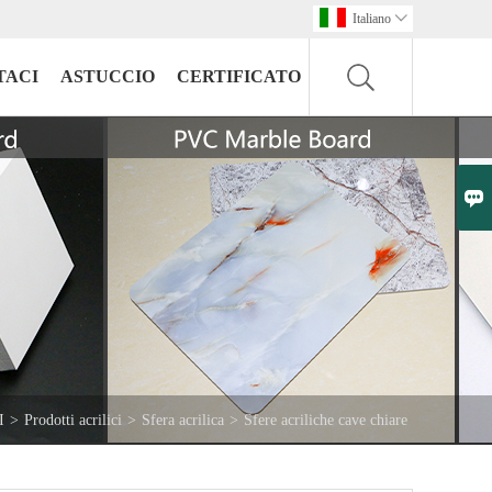
Italiano

TACI
ASTUCCIO
CERTIFICATO

I
>
Prodotti acrilici
>
Sfera acrilica
>
Sfere acriliche cave chiare