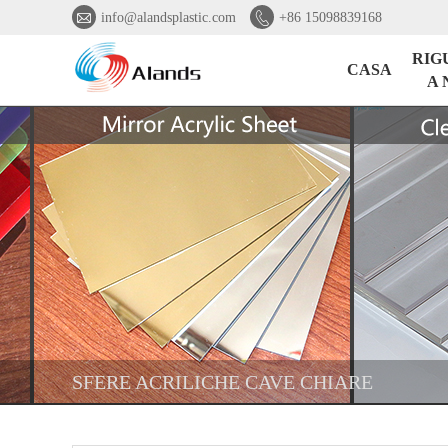


info@alandsplastic.com
+86 15098839168
RIG
CASA
A 
SFERE ACRILICHE CAVE CHIARE