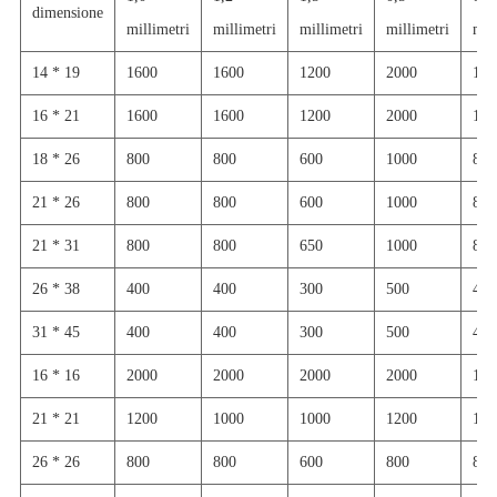
dimensione
millimetri
millimetri
millimetri
millimetri
mil
14 * 19
1600
1600
1200
2000
160
16 * 21
1600
1600
1200
2000
160
18 * 26
800
800
600
1000
800
21 * 26
800
800
600
1000
800
21 * 31
800
800
650
1000
800
26 * 38
400
400
300
500
400
31 * 45
400
400
300
500
400
16 * 16
2000
2000
2000
2000
160
21 * 21
1200
1000
1000
1200
100
26 * 26
800
800
600
800
800