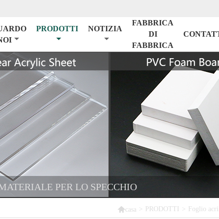
FABBRICA
UARDO
PRODOTTI
NOTIZIA
DI
CONTAT
NOI
FABBRICA
 MATERIALE PER LO SPECCHIO

>
PRODOTTI
>
Foglio acri
casa