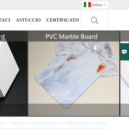
Italiano

TACI
ASTUCCIO
CERTIFICATO

lico
>
Invitation Card Specchio acrilico Materiale per lo specchio