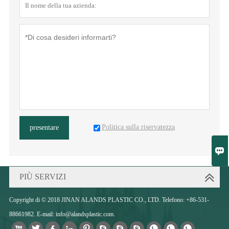
Politica sulla riservatezza
presentare

PIÙ SERVIZI
Copyright di © 2018 JINAN ALANDS PLASTIC CO., LTD. Telefono: +86-531-
88661982. E-mail: info@alandsplastic.com.










