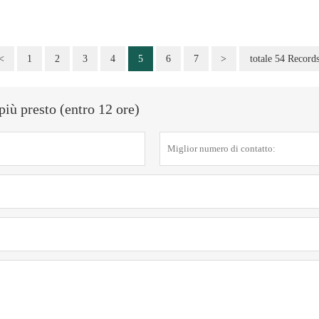
<
1
2
3
4
5
6
7
>
totale 54 Record
più presto (entro 12 ore)