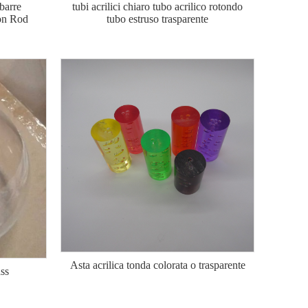
 barre
tubi acrilici chiaro tubo acrilico rotondo
on Rod
tubo estruso trasparente
Asta acrilica tonda colorata o trasparente
ass