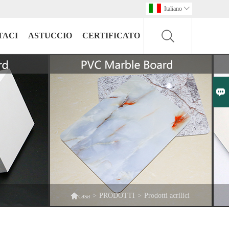
Italiano

TACI
ASTUCCIO
CERTIFICATO


>
PRODOTTI
>
Prodotti acrilici
casa