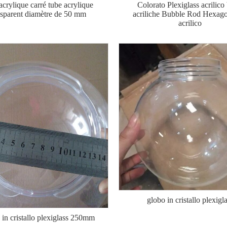
acrylique carré tube acrylique
Colorato Plexiglass acrilico
nsparent diamètre de 50 mm
acriliche Bubble Rod Hexag
acrilico
globo in cristallo plexigl
in cristallo plexiglass 250mm