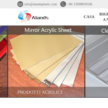


info@alandsplastic.com
+86 15098839168
RIG
CASA
A 
PRODOTTI ACRILICI