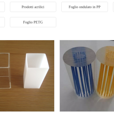
Prodotti acrilici
Foglio ondulato in PP
Foglio PETG