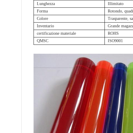
Lunghezza
Illimitato
Forma
Rotondo, quadr
Colore
Trasparente, sa
Inventario
Grande magaz
certificazione materiale
ROHS
QMSC
ISO9001