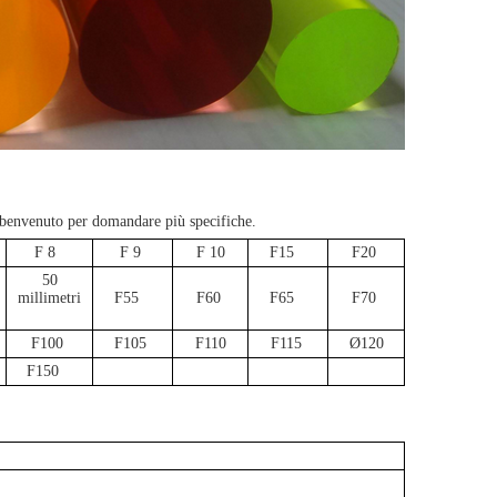
, benvenuto per domandare più specifiche.
F 8
F 9
F 10
F15
F20
50
millimetri
F55
F60
F65
F70
F100
F105
F110
F115
Ø120
F150