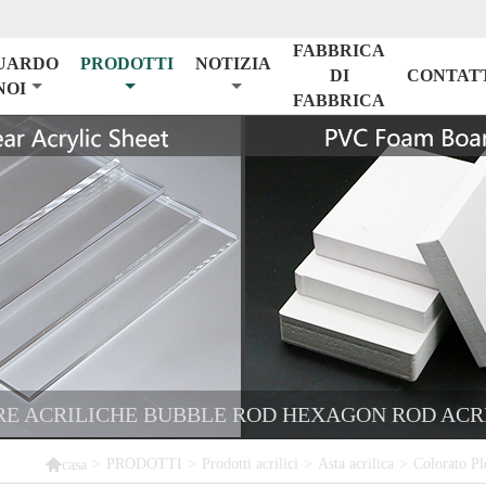
FABBRICA
UARDO
PRODOTTI
NOTIZIA
DI
CONTAT
NOI
FABBRICA
RE ACRILICHE BUBBLE ROD HEXAGON ROD ACR

>
PRODOTTI
>
Prodotti acrilici
>
Asta acrilica
>
Colorato Pl
casa