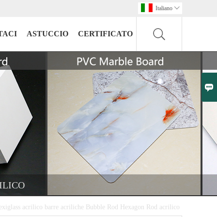
Italiano

TACI
ASTUCCIO
CERTIFICATO

ILICO
exiglass acrilico barre acriliche Bubble Rod Hexagon Rod acrilico