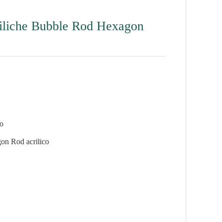
criliche Bubble Rod Hexagon
no
gon Rod acrilico