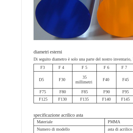
diametri esterni
Di seguito diametro è solo una parte del nostro inventario
F3
F 4
F 5
F 6
F 7
35
D5
F30
F40
F45
millimetri
F75
F80
F85
F90
F95
F125
F130
F135
F140
F145
specificazione acrilico asta
Materiale
PMMA
Numero di modello
asta di acrilico