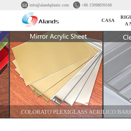


info@alandsplastic.com
+86 15098839168
RIG
CASA
A 
COLORATO PLEXIGLASS ACRILICO BAR